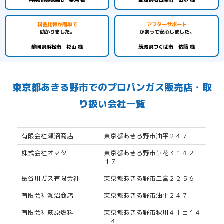
神奈川県横浜市 望月 様
愛知県名古屋市 山本 様
料金比較が簡単で
アフターサポート
助かりました。
があって安心しました。
静岡県浜松市 杉山 様
茨城県つくば市 佐藤 様
東京都あきる野市でのプロパンガス販売店・取
り扱い会社一覧
有限会社瀬沼商店
東京都あきる野市油平２４７
株式会社オマタ
東京都あきる野市草花３１４２－
１７
長谷川ガス有限会社
東京都あきる野市二宮２２５６
有限会社瀬沼商店
東京都あきる野市油平２４７
有限会社萩原燃料
東京都あきる野市秋川４丁目１４
－４