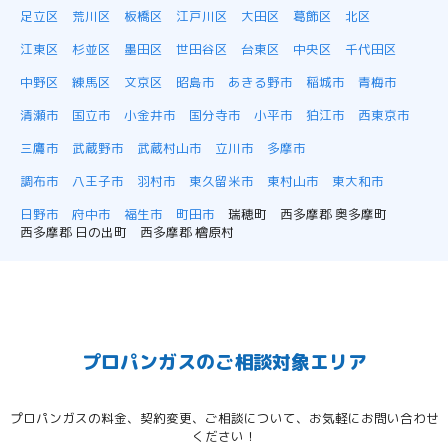
足立区
荒川区
板橋区
江戸川区
大田区
葛飾区
北区
江東区
杉並区
墨田区
世田谷区
台東区
中央区
千代田区
中野区
練馬区
文京区
昭島市
あきる野市
稲城市
青梅市
清瀬市
国立市
小金井市
国分寺市
小平市
狛江市
西東京市
三鷹市
武蔵野市
武蔵村山市
立川市
多摩市
調布市
八王子市
羽村市
東久留米市
東村山市
東大和市
日野市
府中市
福生市
町田市
瑞穂町
西多摩郡 奥多摩町
西多摩郡 日の出町
西多摩郡 檜原村
プロパンガスのご相談対象エリア
プロパンガスの料金、契約変更、ご相談について、お気軽にお問い合わせ
ください！