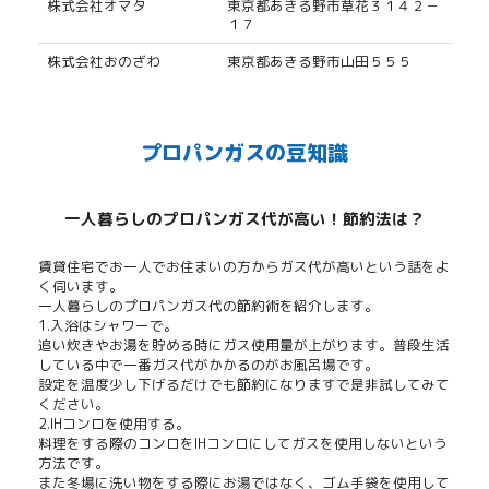
株式会社オマタ
東京都あきる野市草花３１４２－
１７
株式会社おのざわ
東京都あきる野市山田５５５
プロパンガスの豆知識
一人暮らしのプロパンガス代が高い！節約法は？
賃貸住宅でお一人でお住まいの方からガス代が高いという話をよ
く伺います。
一人暮らしのプロパンガス代の節約術を紹介します。
1.入浴はシャワーで。
追い炊きやお湯を貯める時にガス使用量が上がります。普段生活
している中で一番ガス代がかかるのがお風呂場です。
設定を温度少し下げるだけでも節約になりますで是非試してみて
ください。
2.IHコンロを使用する。
料理をする際のコンロをIHコンロにしてガスを使用しないという
方法です。
また冬場に洗い物をする際にお湯ではなく、ゴム手袋を使用して