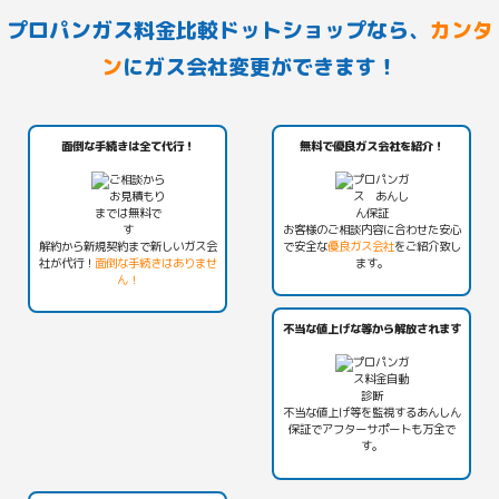
プロパンガス料金比較ドットショップなら、
カンタ
ン
にガス会社変更ができます！
面倒な手続きは全て代行！
無料で優良ガス会社を紹介！
お客様のご相談内容に合わせた安心
解約から新規契約まで新しいガス会
で安全な
優良ガス会社
をご紹介致し
社が代行！
面倒な手続きはありませ
ます。
ん！
不当な値上げな等から解放されます
不当な値上げ等を監視する
あんしん
保証
でアフターサポートも万全で
す。