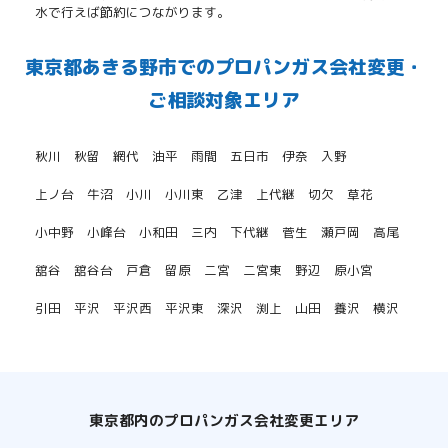
水で行えば節約につながります。
東京都あきる野市でのプロパンガス会社変更・
ご相談対象エリア
秋川
秋留
網代
油平
雨間
五日市
伊奈
入野
上ノ台
牛沼
小川
小川東
乙津
上代継
切欠
草花
小中野
小峰台
小和田
三内
下代継
菅生
瀬戸岡
高尾
舘谷
舘谷台
戸倉
留原
二宮
二宮東
野辺
原小宮
引田
平沢
平沢西
平沢東
深沢
渕上
山田
養沢
横沢
東京都内のプロパンガス会社変更エリア