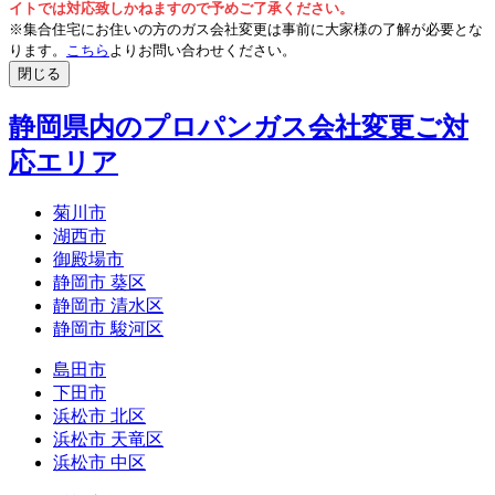
イトでは対応致しかねますので予めご了承ください。
※集合住宅にお住いの方のガス会社変更は事前に大家様の了解が必要とな
ります。
こちら
よりお問い合わせください。
閉じる
静岡県内のプロパンガス会社変更ご対
応エリア
菊川市
湖西市
御殿場市
静岡市 葵区
静岡市 清水区
静岡市 駿河区
島田市
下田市
浜松市 北区
浜松市 天竜区
浜松市 中区