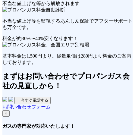
不当な値上げな等から解放されます
不当な値上げ等を監視する
あんしん保証
でアフターサポート
も万全です。
料金が約30%〜40%安くなります！
基本料金は
1,500円
より。従量単価は
280円
より料金のご案内
しております。
まずは
お問い合わせ
でプロパンガス会
社の見直しから！
今すぐ電話する
お問い合わせフォーム
×
ガスの専門家が対応いたします！