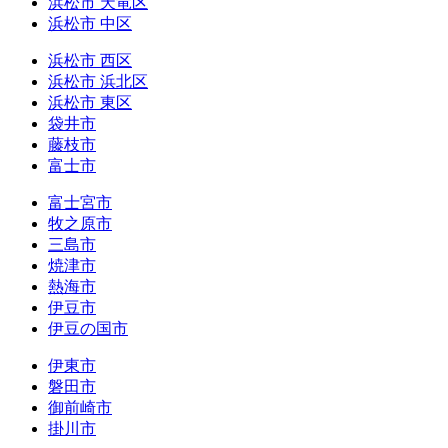
浜松市 天竜区
浜松市 中区
浜松市 西区
浜松市 浜北区
浜松市 東区
袋井市
藤枝市
富士市
富士宮市
牧之原市
三島市
焼津市
熱海市
伊豆市
伊豆の国市
伊東市
磐田市
御前崎市
掛川市