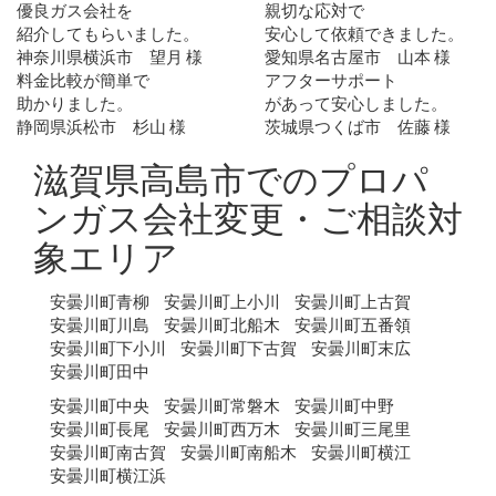
優良ガス会社を
親切な応対で
紹介してもらいました。
安心して依頼できました。
神奈川県横浜市 望月 様
愛知県名古屋市 山本 様
料金比較が簡単で
アフターサポート
助かりました。
があって安心しました。
静岡県浜松市 杉山 様
茨城県つくば市 佐藤 様
滋賀県高島市でのプロパ
ンガス会社変更・ご相談対
象エリア
安曇川町青柳
安曇川町上小川
安曇川町上古賀
安曇川町川島
安曇川町北船木
安曇川町五番領
安曇川町下小川
安曇川町下古賀
安曇川町末広
安曇川町田中
安曇川町中央
安曇川町常磐木
安曇川町中野
安曇川町長尾
安曇川町西万木
安曇川町三尾里
安曇川町南古賀
安曇川町南船木
安曇川町横江
安曇川町横江浜