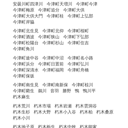
安曇川町四津川
今津町天増川
今津町今津
今津町梅原
今津町追分
今津町大供
今津町大供大門
今津町桂
今津町上弘部
今津町岸脇
今津町北生見
今津町北仰
今津町桜町
今津町酒波
今津町狭山
今津町下弘部
今津町松陽台
今津町杉山
今津町住吉
今津町角川
今津町途中谷
今津町中沼
今津町名小路
今津町浜分
今津町日置前
今津町弘川
今津町深清水
今津町福岡
今津町舟橋
今津町保坂
今津町南生見
今津町南新保
今津町椋川
今津町藺生
鵜川
音羽
勝野
鴨
鴨川平
朽木麻生
朽木荒川
朽木市場
朽木岩瀬
朽木雲洞谷
朽木生杉
朽木大野
朽木小入谷
朽木柏
朽木桑原
朽木小川
朽木地子原
朽木栃生
朽木中牧
朽木能家