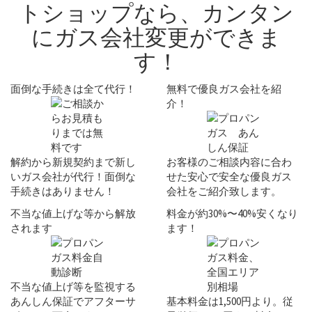
トショップなら、
カンタン
にガス会社変更ができま
す！
面倒な手続きは全て代行！
無料で優良ガス会社を紹
介！
解約から新規契約まで新し
お客様のご相談内容に合わ
いガス会社が代行！
面倒な
せた安心で安全な
優良ガス
手続きはありません！
会社
をご紹介致します。
不当な値上げな等から解放
料金が約30%〜40%安くなり
されます
ます！
不当な値上げ等を監視する
あんしん保証
でアフターサ
基本料金は
1,500円
より。従