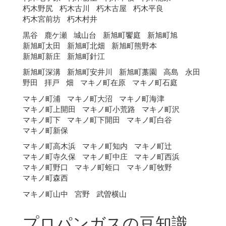
朽木野尻
朽木古川
朽木古屋
朽木平良
朽木宮前坊
朽木村井
黒谷
鹿ケ瀬
城山台
新旭町饗庭
新旭町旭
新旭町太田
新旭町北畑
新旭町熊野本
新旭町新庄
新旭町針江
新旭町深溝
新旭町安井川
新旭町藁園
高島
永田
野田
拝戸
畑
マキノ町在原
マキノ町石庭
マキノ町浦
マキノ町大沼
マキノ町海津
マキノ町上開田
マキノ町小荒路
マキノ町沢
マキノ町下
マキノ町下開田
マキノ町白谷
マキノ町新保
マキノ町高木浜
マキノ町知内
マキノ町辻
マキノ町寺久保
マキノ町中庄
マキノ町西浜
マキノ町野口
マキノ町蛭口
マキノ町牧野
マキノ町森西
マキノ町山中
宮野
武曽横山
プロパンガスの豆知識