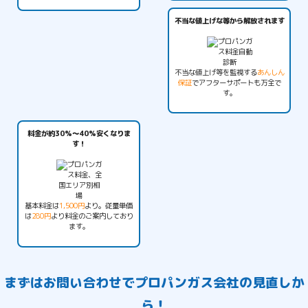
不当な値上げな等から解放されます
不当な値上げ等を監視する
あんしん
保証
でアフターサポートも万全で
す。
料金が約30%〜40%安くなりま
す！
基本料金は
1,500円
より。従量単価
は
280円
より料金のご案内しており
ます。
まずは
お問い合わせ
でプロパンガス会社の見直しか
ら！