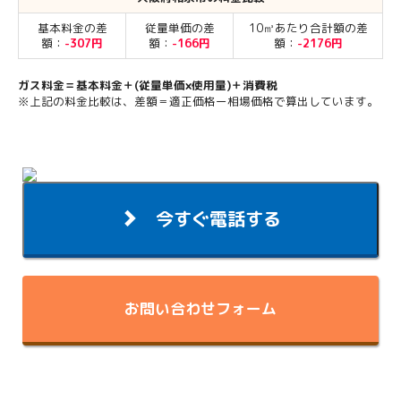
基本料金の差
従量単価の差
10㎥あたり合計額の差
額：
-307円
額：
-166円
額：
-2176円
ガス料金＝基本料金＋(従量単価×使用量)＋消費税
※上記の料金比較は、差額＝適正価格ー相場価格で算出しています。
今すぐ電話する
お問い合わせフォーム