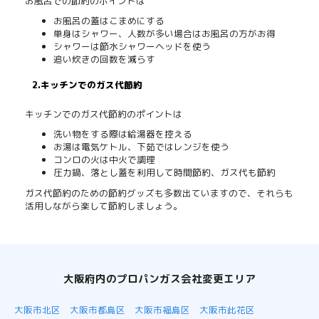
お風呂での節約のポイントは
お風呂の蓋はこまめにする
単身はシャワー、人数が多い場合はお風呂の方がお得
シャワーは節水シャワーヘッドを使う
追い炊きの回数を減らす
2.キッチンでのガス代節約
キッチンでのガス代節約のポイントは
洗い物をする際は給湯器を控える
お湯は電気ケトル、下茹ではレンジを使う
コンロの火は中火で調理
圧力鍋、落とし蓋を利用して時間節約、ガス代も節約
ガス代節約のための節約グッズも多数出ていますので、それらも
活用しながら楽して節約しましょう。
大阪府内のプロパンガス会社変更エリア
大阪市北区
大阪市都島区
大阪市福島区
大阪市此花区