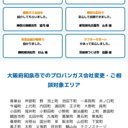
優良ガス会社を
親切な応対で
紹介してもらいました。
安心して依頼できました。
神奈川県横浜市 望月 様
愛知県名古屋市 山本 様
料金比較が簡単で
アフターサポート
助かりました。
があって安心しました。
静岡県浜松市 杉山 様
茨城県つくば市 佐藤 様
大阪府和泉市でのプロパンガス会社変更・ご相
談対象エリア
青葉台
芦部町
野
池上町
池田下町
一条院町
井ノ口町
今福町
上代町
内田町
浦田町
王子町
大野町
岡町
小田町
尾井町
小野田町
小野町
鍛治屋町
上町
唐国町
観音寺町
北田中町
九鬼町
葛葉町
黒石町
黒鳥町
桑原町
光明台
国分町
幸
阪本町
山荘町
下宮町
善正町
太町
父鬼町
坪井町
鶴山台
テクノステージ