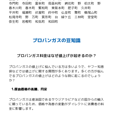
寺門町
寺田町
富秋町
南面利町
納花町
野
伯太町
野
春木川町
春木町
繁和町
東阪本町
肥子町
久井町
平井町
福瀬町
伏屋町
府中町
仏並町
舞町
槇尾山町
松尾寺町
野
万町
箕形町
台
緑ケ丘
三林町
室堂町
弥生町
若樫町
和気町
和田町
プロパンガスの豆知識
プロパンガス料金はなぜ値上げが起きるのか？
プロパンガスの値上げに悩んでいる方は多いようで、ヤフー知恵
袋などでは値上げに関する質問が多くあります。多くの方が悩ん
でるプロパンガスの値上げはどのような時に起こるのでしょう
か？
1.原油価格の高騰、円安
プロパンガスは産油国であるサウジアラビアなどの国からの輸入
に頼っているため、価格や為替の変動がダイレクトに消費者の料
金に影響します。