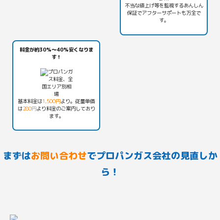
不当な値上げ等を監視する
あんしん
保証
でアフターサポートも万全で
す。
料金が約30%〜40%安くなりま
す！
基本料金は
1,500円
より。従量単価
は
280円
より料金のご案内しており
ます。
まずは
お問い合わせ
でプロパンガス会社の見直しか
ら！