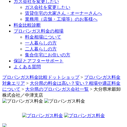
ガス会社を変更したい
ガス会社を変更したい
賃貸住宅の大家さん・オーナーさんへ
業務用（店舗・工場等）のお客様へ
料金比較診断
プロパンガス料金の相場
料金相場について
一人暮らしの方
二人暮らしの方
集合住宅にお住いの方
保証とアフターサポート
よくある質問
プロパンガス料金比較ドットショップ
>
プロパンガス料金
対象エリア
>
大分県の料金は高い？安い？相場や適正料金
について
>
大分県のプロパンガス会社一覧
>
大分県米穀卸
株式会社／中津支店