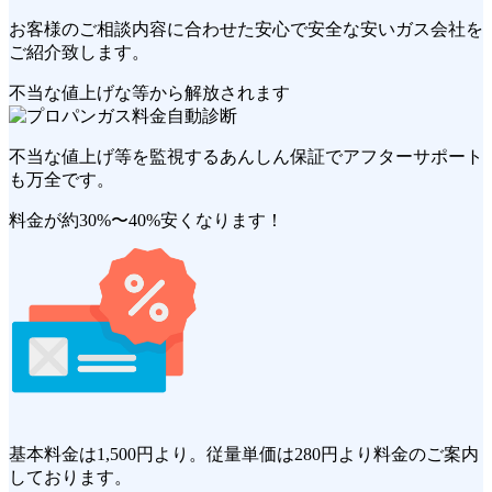
お客様のご相談内容に合わせた安心で安全な
安いガス会社
を
ご紹介致します。
不当な値上げな等から解放されます
不当な値上げ等を監視する
あんしん保証
でアフターサポート
も万全です。
料金が約30%〜40%安くなります！
基本料金は
1,500円
より。従量単価は
280円
より料金のご案内
しております。