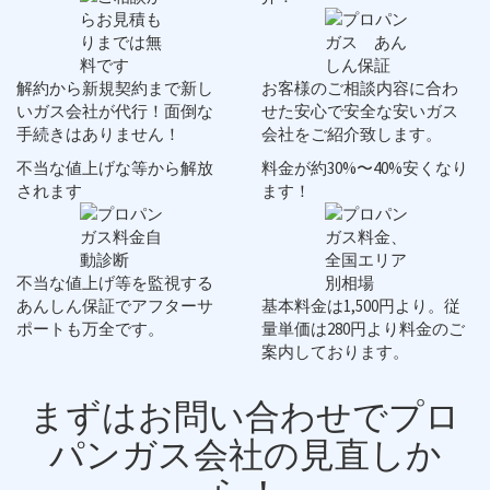
解約から新規契約まで新し
お客様のご相談内容に合わ
いガス会社が代行！
面倒な
せた安心で安全な
安いガス
手続き
はありません！
会社
をご紹介致します。
不当な値上げな等から解放
料金が約30%〜40%安くなり
されます
ます！
不当な値上げ等を監視する
あんしん保証
でアフターサ
基本料金は
1,500円
より。従
ポートも万全です。
量単価は
280円
より料金のご
案内しております。
まずは
お問い合わせ
でプロ
パンガス会社の見直しか