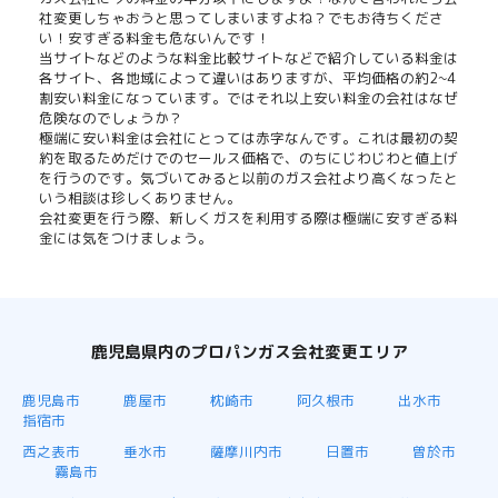
社変更しちゃおうと思ってしまいますよね？でもお待ちくださ
い！安すぎる料金も危ないんです！
当サイトなどのような料金比較サイトなどで紹介している料金は
各サイト、各地域によって違いはありますが、平均価格の約2~4
割安い料金になっています。ではそれ以上安い料金の会社はなぜ
危険なのでしょうか？
極端に安い料金は会社にとっては赤字なんです。これは最初の契
約を取るためだけでのセールス価格で、のちにじわじわと値上げ
を行うのです。気づいてみると以前のガス会社より高くなったと
いう相談は珍しくありません。
会社変更を行う際、新しくガスを利用する際は極端に安すぎる料
金には気をつけましょう。
鹿児島県内のプロパンガス会社変更エリア
鹿児島市
鹿屋市
枕崎市
阿久根市
出水市
指宿市
西之表市
垂水市
薩摩川内市
日置市
曽於市
霧島市