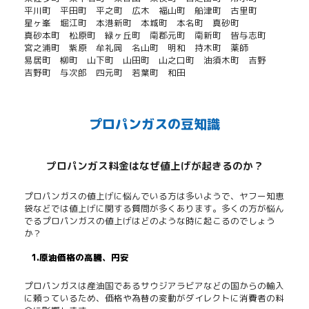
平川町
平田町
平之町
広木
福山町
船津町
古里町
星ヶ峯
堀江町
本港新町
本城町
本名町
真砂町
真砂本町
松原町
緑ヶ丘町
南郡元町
南新町
皆与志町
宮之浦町
紫原
牟礼岡
名山町
明和
持木町
薬師
易居町
柳町
山下町
山田町
山之口町
油須木町
吉野
吉野町
与次郎
四元町
若葉町
和田
プロパンガスの豆知識
プロパンガス料金はなぜ値上げが起きるのか？
プロパンガスの値上げに悩んでいる方は多いようで、ヤフー知恵
袋などでは値上げに関する質問が多くあります。多くの方が悩ん
でるプロパンガスの値上げはどのような時に起こるのでしょう
か？
1.原油価格の高騰、円安
プロパンガスは産油国であるサウジアラビアなどの国からの輸入
に頼っているため、価格や為替の変動がダイレクトに消費者の料