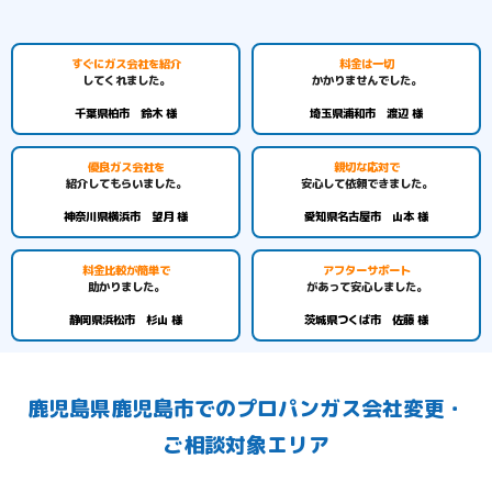
すぐにガス会社を紹介
料金は一切
してくれました。
かかりませんでした。
千葉県柏市 鈴木 様
埼玉県浦和市 渡辺 様
優良ガス会社を
親切な応対で
紹介してもらいました。
安心して依頼できました。
神奈川県横浜市 望月 様
愛知県名古屋市 山本 様
料金比較が簡単で
アフターサポート
助かりました。
があって安心しました。
静岡県浜松市 杉山 様
茨城県つくば市 佐藤 様
鹿児島県鹿児島市でのプロパンガス会社変更・
ご相談対象エリア