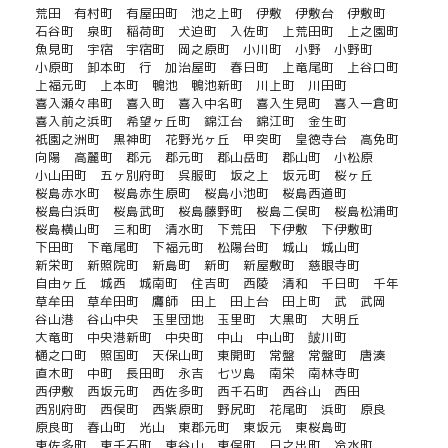
荒田
有村町
有屋田町
池之上町
伊敷
伊敷台
伊敷町
石谷町
泉町
稲荷町
犬迫町
入佐町
上荒田町
上之園町
魚見町
宇宿
宇宿町
岡之原町
小川町
小野
小野町
小原町
卸本町
行
加治屋町
春日町
上竜尾町
上谷口町
上福元町
上本町
鴨池
鴨池新町
川上町
川田町
喜入瀬々串町
喜入町
喜入中名町
喜入生見町
喜入一倉町
喜入前之浜町
希望ヶ丘町
錦江台
錦江町
金生町
祇園之洲町
黒神町
花野光ヶ丘
甲突町
皇徳寺台
高免町
向陽
高麗町
郡元
郡元町
郡山岳町
郡山町
小松原
小山田町
五ヶ別府町
呉服町
坂之上
坂元町
桜ヶ丘
桜島赤水町
桜島赤生原町
桜島小池町
桜島西道町
桜島白浜町
桜島武町
桜島藤野町
桜島二俣町
桜島松浦町
桜島横山町
三和町
清水町
下荒田
下伊敷
下伊敷町
下田町
下竜尾町
下福元町
松陽台町
城山
城山町
新栄町
新照院町
新島町
新町
新屋敷町
慈眼寺町
自由ヶ丘
城西
城南町
住吉町
西陵
清和
千日町
千年
草牟田
草牟田町
鷹師
田上
田上台
田上町
武
武岡
谷山港
谷山中央
玉里団地
玉里町
大黒町
大明丘
大竜町
中央港新町
中央町
中山
中山町
皷川町
樋之口町
照国町
天保山町
東開町
常盤
常盤町
唐湊
直木町
中町
長田町
永吉
七ツ島
南栄
南林寺町
西伊敷
西坂元町
西佐多町
西千石町
西谷山
西田
西別府町
西俣町
西紫原町
野尻町
花尾町
浜町
原良
原良町
春山町
光山
東郡元町
東坂元
東桜島町
東佐多町
東千石町
東谷山
東俣町
日之出町
冷水町