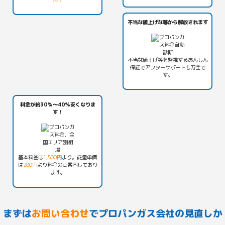
不当な値上げな等から解放されます
不当な値上げ等を監視する
あんしん
保証
でアフターサポートも万全で
す。
料金が約30%〜40%安くなりま
す！
基本料金は
1,500円
より。従量単価
は
280円
より料金のご案内しており
ます。
まずは
お問い合わせ
でプロパンガス会社の見直しか