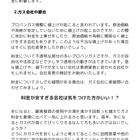
金に影響します。
2.ガス会社の都合
プロパンガス頻繁に値上げが起こると言われています。原油価格
や為替が安定していないために値上げが起こるのですが、この際
に余計に料金を上乗せをしたり、原油価格や為替に関係なく値上
げをする会社もあります。このような不当な値上げがあった場合
はすぐに会社変更をしたが良いでしょう。
料金について不透明な部分の多いプロパンガスですが、ガスの自
由化や法改正などで少しずつ透明化の動きが出てきています。急
な値上げや、値下げが全くない会社は悪徳業者と言われる会社か
もしれません。会社変更の検討をお勧めいたします。
料金について少しでも疑問がある場合は、ガス会社に直接問い合
わせてみましょう。
料金が安すぎる会社は気をつけた方がいい！？
冬になると、暖房器具の使用やお湯を沸かす回数っも増えてガス
料金も夏場に比べて一気に上がるかと思います。 毎年、冬にな
るとガス代が高くてびっくりするなんて方も多いのではないでし
ょうか？
どうにかガス代を安くしようと考えてるところに訪問営業や他の
ガス会社に今の料金の半分以下にしますよ！なんて言われたら会