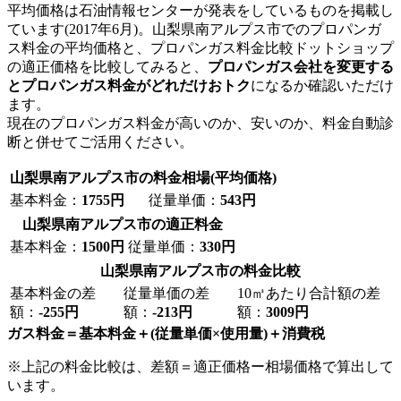
平均価格は石油情報センターが発表をしているものを掲載し
ています(2017年6月)。山梨県南アルプス市でのプロパンガ
ス料金の平均価格と、プロパンガス料金比較ドットショップ
の適正価格を比較してみると、
プロパンガス会社を変更する
とプロパンガス料金がどれだけおトク
になるか確認いただけ
ます。
現在のプロパンガス料金が高いのか、安いのか、料金自動診
断と併せてご活用ください。
山梨県南アルプス市の料金相場(平均価格)
基本料金：
1755円
従量単価：
543円
山梨県南アルプス市の適正料金
基本料金：
1500円
従量単価：
330円
山梨県南アルプス市の料金比較
基本料金の差
従量単価の差
10㎥あたり合計額の差
額：
-255円
額：
-213円
額：
3009円
ガス料金＝基本料金＋(従量単価×使用量)＋消費税
※上記の料金比較は、差額＝適正価格ー相場価格で算出して
います。