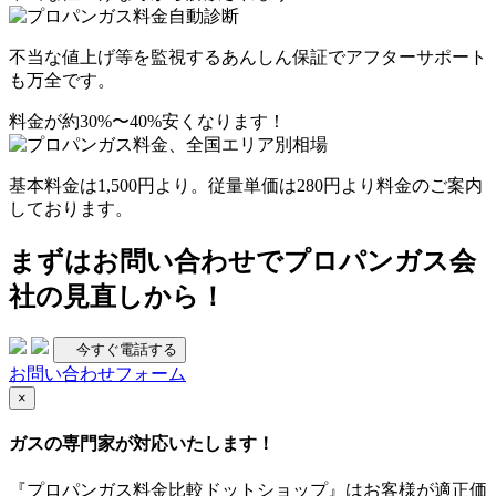
不当な値上げ等を監視する
あんしん保証
でアフターサポート
も万全です。
料金が約30%〜40%安くなります！
基本料金は
1,500円
より。従量単価は
280円
より料金のご案内
しております。
まずは
お問い合わせ
でプロパンガス会
社の見直しから！
今すぐ電話する
お問い合わせフォーム
×
ガスの専門家が対応いたします！
『プロパンガス料金比較ドットショップ』はお客様が適正価