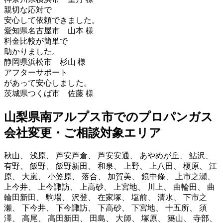
親切な応対で
安心して依頼できました。
愛知県名古屋市 山本 様
料金比較が簡単で
助かりました。
静岡県浜松市 杉山 様
アフターサポート
があって安心しました。
茨城県つくば市 佐藤 様
山梨県南アルプス市でのプロパンガス
会社変更・ご相談対象エリア
秋山、 浅原、 芦安芦倉、 芦安安通、 あやめが丘、 鮎沢、
有野、 飯野、 飯野新田、 和泉、 上野、 上八田、 榎原、 江
原、 大嵐、 小笠原、 落合、 加賀美、 鏡中條、 上市之瀬、
上今井、 上今諏訪、 上高砂、 上宮地、 川上、 曲輪田、 曲
輪田新田、 駒場、 沢登、 在家塚、 塩前、 清水、 下市之
瀬、 下今井、 下今諏訪、 下高砂、 下宮地、 十五所、 須
澤、 高尾、 高田新田、 田島、 大師、 塚原、 築山、 寺部、