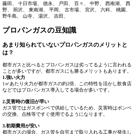
藤田、 十日市場、 徳永、 戸田、 百々、 中野、 西南湖、 西
野、 荊沢、 東南湖、 平岡、 古市場、 宮沢、 六科、 桃園、
野牛島、 山寺、 湯沢、 吉田、
プロパンガスの豆知識
あまり知られていないプロパンガスのメリットと
は？
都市ガスと比べるとプロパンガスは劣ってるように言われる
ことが多いですが、都市ガスにも勝るメリットもあります。
1.強い火力
1㎥あたり火力が都市ガスの約2倍、この特性を活かし飲食店
などではプロパンガス導入してる場合が多いです。
2.災害時の復旧が早い
ガス管ではガスボンベで供給しているため、災害時はボンベ
の交換、点検等ですぐ使用でるようになります。
3.初期費用が安い
都市ガスの場合、ガス管を自宅まで取り入れる工事が発生し