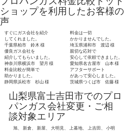
プロパンガス料金比較ドット
ショップを利用した
お客様の
声
すぐにガス会社を紹介
料金は一切
してくれました。
かかりませんでした。
千葉県柏市 鈴木 様
埼玉県浦和市 渡辺 様
優良ガス会社を
親切な応対で
紹介してもらいました。
安心して依頼できました。
神奈川県横浜市 望月 様
愛知県名古屋市 山本 様
料金比較が簡単で
アフターサポート
助かりました。
があって安心しました。
静岡県浜松市 杉山 様
茨城県つくば市 佐藤 様
山梨県富士吉田市でのプロ
パンガス会社変更・ご相
談対象エリア
旭、 新倉、 新屋、 大明見、 上暮地、 上吉田、 小明