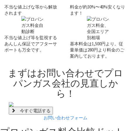
不当な値上げな等から解放
料金が約30%〜40%安くなり
されます
ます！
不当な値上げ等を監視する
あんしん保証
でアフターサ
基本料金は
1,500円
より。従
ポートも万全です。
量単価は
280円
より料金のご
案内しております。
まずは
お問い合わせ
でプロ
パンガス会社の見直しか
ら！
今すぐ電話する
お問い合わせフォーム