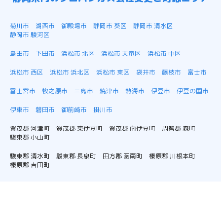
菊川市
湖西市
御殿場市
静岡市 葵区
静岡市 清水区
静岡市 駿河区
島田市
下田市
浜松市 北区
浜松市 天竜区
浜松市 中区
浜松市 西区
浜松市 浜北区
浜松市 東区
袋井市
藤枝市
富士市
富士宮市
牧之原市
三島市
焼津市
熱海市
伊豆市
伊豆の国市
伊東市
磐田市
御前崎市
掛川市
賀茂郡 河津町
賀茂郡 東伊豆町
賀茂郡 南伊豆町
周智郡 森町
駿東郡 小山町
駿東郡 清水町
駿東郡 長泉町
田方郡 函南町
榛原郡 川根本町
榛原郡 吉田町