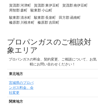
賀茂郡 河津町
賀茂郡 東伊豆町
賀茂郡 南伊豆町
周智郡 森町
駿東郡 小山町
駿東郡 清水町
駿東郡 長泉町
田方郡 函南町
榛原郡 川根本町
榛原郡 吉田町
プロパンガスのご相談対
象エリア
プロパンガスの料金、契約変更、ご相談について、お気
軽にお問い合わせください！
東北地方
宮城県のプロパ
ンガス料金、会
社変更
関東地方