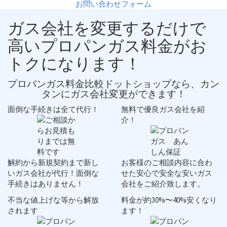
お問い合わせフォーム
ガス会社を変更するだけで
高い
プロパンガス料金が
お
トクに
なります！
プロパンガス料金比較ドットショップなら、
カン
タン
にガス会社変更ができます！
面倒な手続きは全て代行！
無料で優良ガス会社を紹
介！
解約から新規契約まで新し
お客様のご相談内容に合わ
いガス会社が代行！
面倒な
せた安心で安全な
安いガス
手続き
はありません！
会社
をご紹介致します。
不当な値上げな等から解放
料金が約30%〜40%安くなり
されます
ます！