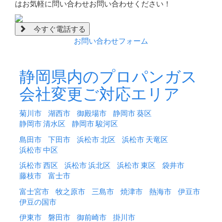
はお気軽に問い合わせお問い合わせください！
今すぐ電話する
お問い合わせフォーム
静岡県内のプロパンガス
会社変更ご対応エリア
菊川市
湖西市
御殿場市
静岡市 葵区
静岡市 清水区
静岡市 駿河区
島田市
下田市
浜松市 北区
浜松市 天竜区
浜松市 中区
浜松市 西区
浜松市 浜北区
浜松市 東区
袋井市
藤枝市
富士市
富士宮市
牧之原市
三島市
焼津市
熱海市
伊豆市
伊豆の国市
伊東市
磐田市
御前崎市
掛川市