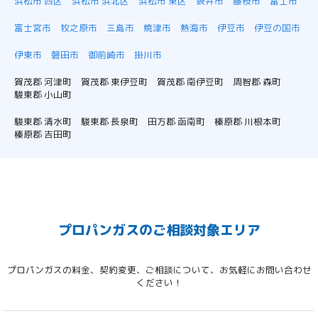
浜松市 西区
浜松市 浜北区
浜松市 東区
袋井市
藤枝市
富士市
富士宮市
牧之原市
三島市
焼津市
熱海市
伊豆市
伊豆の国市
伊東市
磐田市
御前崎市
掛川市
賀茂郡 河津町
賀茂郡 東伊豆町
賀茂郡 南伊豆町
周智郡 森町
駿東郡 小山町
駿東郡 清水町
駿東郡 長泉町
田方郡 函南町
榛原郡 川根本町
榛原郡 吉田町
プロパンガスのご相談対象エリア
プロパンガスの料金、契約変更、ご相談について、お気軽にお問い合わせ
ください！