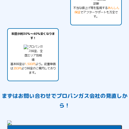
不当な値上げ等を監視する
あんしん
保証
でアフターサポートも万全で
す。
料金が約30%〜40%安くなりま
す！
基本料金は
1,500円
より。従量単価
は
280円
より料金のご案内しており
ます。
まずは
お問い合わせ
でプロパンガス会社の見直しか
ら！