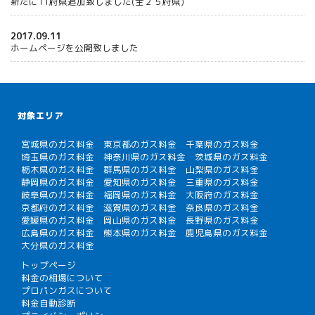
新たに11府県追加致しました(全２５府県)
2017.09.11
ホームページを公開致しました
対象エリア
宮城県のガス料金
東京都のガス料金
千葉県のガス料金
埼玉県のガス料金
神奈川県のガス料金
茨城県のガス料金
栃木県のガス料金
群馬県のガス料金
山梨県のガス料金
静岡県のガス料金
愛知県のガス料金
三重県のガス料金
岐阜県のガス料金
福岡県のガス料金
大阪府のガス料金
京都府のガス料金
滋賀県のガス料金
奈良県のガス料金
愛媛県のガス料金
岡山県のガス料金
長野県のガス料金
広島県のガス料金
熊本県のガス料金
鹿児島県のガス料金
大分県のガス料金
トップページ
料金の相場について
プロパンガスについて
料金自動診断