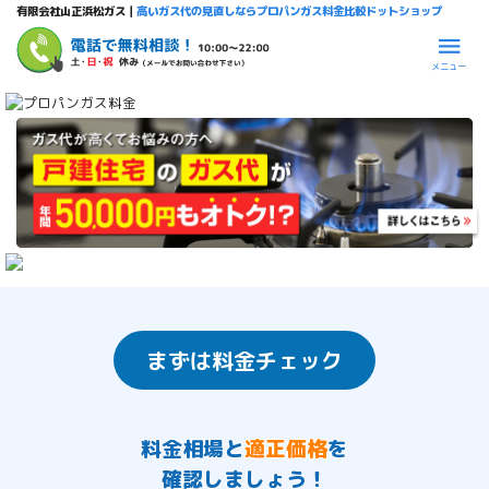
有限会社山正浜松ガス｜
高いガス代の見直しならプロパンガス料金比較ドットショップ
メニュー
まずは料金チェック
料金相場
と
適正価格
を
確認しましょう！