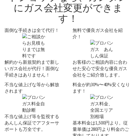
にガス会社変更ができま
す！
面倒な手続きは全て代行！
無料で優良ガス会社を紹
介！
解約から新規契約まで新し
お客様のご相談内容に合わ
いガス会社が代行！
面倒な
せた安心で安全な
優良ガス
手続きはありません！
会社
をご紹介致します。
不当な値上げな等から解放
料金が約30%〜40%安くなり
されます
ます！
不当な値上げ等を監視する
あんしん保証
でアフターサ
基本料金は
1,500円
より。従
ポートも万全です。
量単価は
280円
より料金のご
案内しております。