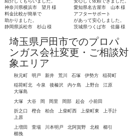
紹介してもらいました。
安心して依頼できました。
神奈川県横浜市 望月 様
愛知県名古屋市 山本 様
料金比較が簡単で
アフターサポート
助かりました。
があって安心しました。
静岡県浜松市 杉山 様
茨城県つくば市 佐藤 様
埼玉県戸田市でのプロパ
ンガス会社変更・ご相談対
象エリア
秋元町
明戸
新井
荒川
石塚
伊勢方
稲荷町
稲荷町北
今泉
後榛沢
内ケ島
上野台
江原
大塚島
大塚
大谷
岡
岡里
岡部
起会
小前田
折之口
樫合
柏合
上柴町西
上柴町東
上手計
上原
上増田
萱場
川本明戸
北阿賀野
北根
櫛引
櫛挽