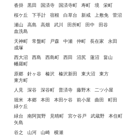
沓掛
黒田
国済寺
国済寺町
寿町
境
栄町
桜ケ丘
下手計
宿根
白草台
新戒
上敷免
菅沼
瀬山
高島
高畑
武川
田所町
田中
田谷
血洗島
天神町
常盤町
戸森
中瀬
仲町
長在家
永田
成塚
西大沼
西島
西島町
西田
沼尻
蓮沼
畠山
幡羅町
原郷
針ヶ谷
榛沢
榛沢新田
東大沼
東方
東方町
人見
深谷
深谷町
普済寺
藤野木
二ツ小屋
堀米
本郷
本田
本田ケ谷
前小屋
曲田
町田
緑ケ丘
緑台
南阿賀野
見晴町
宮ケ谷戸
武蔵野
本住町
矢島
谷之
山河
山崎
横瀬