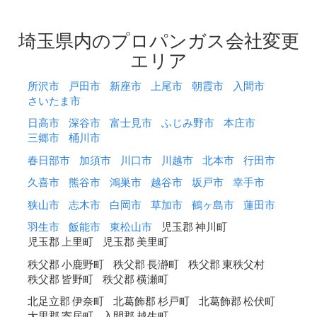
埼玉県内のプロパンガス会社変更
エリア
所沢市
戸田市
新座市
上尾市
朝霞市
入間市
さいたま市
日高市
深谷市
富士見市
ふじみ野市
本庄市
三郷市
桶川市
春日部市
加須市
川口市
川越市
北本市
行田市
久喜市
熊谷市
鴻巣市
越谷市
坂戸市
幸手市
狭山市
志木市
白岡市
草加市
鶴ヶ島市
蓮田市
羽生市
飯能市
東松山市
児玉郡 神川町
児玉郡 上里町
児玉郡 美里町
秩父郡 小鹿野町
秩父郡 長瀞町
秩父郡 東秩父村
秩父郡 皆野町
秩父郡 横瀬町
北足立郡 伊奈町
北葛飾郡 杉戸町
北葛飾郡 松伏町
大里郡 寄居町
入間郡 越生町