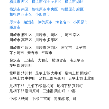
横浜市 西区
横浜市 保土ヶ谷区
横浜市 緑区
横浜市 南区
相模原市 中央区
相模原市 緑区
相模原市 南区
小田原市
厚木市
綾瀬市
伊勢原市
海老名市
小田原市
鎌倉市
川崎市 麻生区
川崎市 川崎区
川崎市 幸区
川崎市 高津区
川崎市 多摩区
川崎市 中原区
川崎市 宮前区
座間市
逗子市
茅ヶ崎市
秦野市
平塚市
藤沢市
三浦市
大和市
横須賀市
南足柄市
愛甲郡 愛川町
愛甲郡 清川村
足柄上郡 大井町
足柄上郡 開成町
足柄上郡 中井町
足柄上郡 松田町
足柄上郡 山北町
足柄下郡
足柄下郡 箱根町
足柄下郡 真鶴町
足柄下郡 湯河原町
三浦郡 葉山町
中郡
中郡 大磯町
中郡 二宮町
高座郡 寒川町