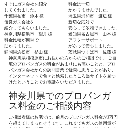
すぐにガス会社を紹介
料金は一切
してくれました。
かかりませんでした。
千葉県柏市 鈴木 様
埼玉県浦和市 渡辺 様
優良ガス会社を
親切な応対で
紹介してもらいました。
安心して依頼できました。
神奈川県横浜市 望月 様
愛知県名古屋市 山本 様
料金比較が簡単で
アフターサポート
助かりました。
があって安心しました。
静岡県浜松市 杉山 様
茨城県つくば市 佐藤 様
神奈川県相模原市にお住いの方からのご相談です。 ご自
宅のプロパンガスの料金があまりにも高いことと、プロ
パンガス会社からの訪問営業で疑問に思うことがあり、
インターネットで色々と検索したところ当サイトを見つ
けたということでお電話をいただきました。
神奈川県でのプロパンガ
ス料金のご相談内容
ご相談者様のお宅では、前月のプロパンガス料金が3万円
を超えてしまったそうです。これまでもガスの使用量が