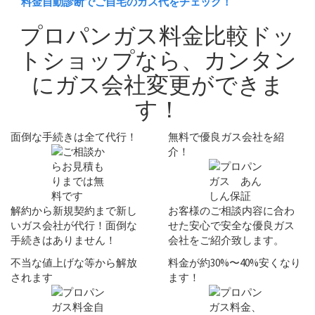
料金自動診断でご自宅のガス代をチェック！
プロパンガス料金比較ドッ
トショップなら、
カンタン
にガス会社変更ができま
す！
面倒な手続きは全て代行！
無料で優良ガス会社を紹
介！
解約から新規契約まで新し
お客様のご相談内容に合わ
いガス会社が代行！
面倒な
せた安心で安全な
優良ガス
手続きはありません！
会社
をご紹介致します。
不当な値上げな等から解放
料金が約30%〜40%安くなり
されます
ます！