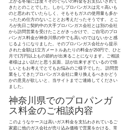
上がる冬場には度々そのぐらいの料金をお支払いされて
きたとのことでした。しかしプロパンガスは元々高いも
のと思われていたらしく、そもそもガスの使用量も多か
ったため仕方のないこととお考えだったそうです。 とこ
ろが先日ご契約中の大手プロパンガス会社とは別の会社
から訪問営業を受けたことがきっかけで、ご自宅のプロ
パンガス料金が神奈川県の中でも高いのではないかと感
じるようになりました。そのプロパンガス会社から提示
された金額は1立方メートルあたりの料金が250円で、ひと
月で1万円以上もの節約が出来ることになります。ご相談
者様はよい話だと思う反面、話が出来すぎているので怪
しいともお考えでとてもお悩みのご様子でした。 訪問営
業をしてきたプロパンガス会社に乗り換えるべきかどう
かの意見が欲しいと、当サイトまでご連絡してください
ました。
神奈川県でのプロパンガ
ス料金のご相談内容
このようなケースは高いガス料金を支払わされているご
家庭に他のガス会社が売り込み価格で営業をかける、常