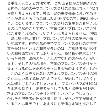
套手段とも言える方法です。 ご相談者様がご契約されて
る神奈川県の大手プロパンガス会社の単価は恐らく442円
程度と考えられます。神奈川県の主要都市において当サ
イトが適正と考える単価は350円程度なので、約90円高い
ことになります。プロパンガス会社の変更をご希望され
るのは当然のことですが、営業に来たプロパンガス会社
にご変更されるのがよいこととは考えられません。 神奈
川県は埼玉県と並び、プロパンガス会社の競争率が激し
い地域です。神奈川県の中でプロパンガス会社の訪問営
業を受けたというご相談が多いのは、ご相談者様がお住
いの相模原市だけではありません。横須賀や厚木などと
いった神奈川県内のたくさんの市や町の方からうかがい
ます。そして大抵の場合、営業のプロパンガス会社から
提示されるのは適正料金を下回る金額のようです。しか
しこのような売り込み用の料金はプロパンガス会社の利
益が出ない赤字覚悟の料金であり、契約してしばらくす
れば値上げをされてしまいます。 プロパンガスの料金は
自由料金制です。消費者からしてみると出来るだけ安い
料金のプロパンガス会社と契約したいことでしょう。し
かしその消費者心理を利用し信用しがたい営業が増えて
いることも事実です。あまりにも安価な金額を提示して