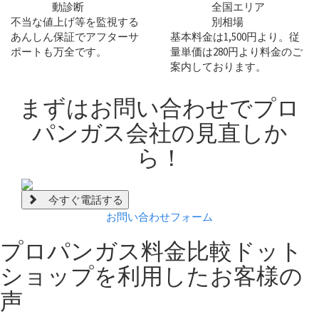
不当な値上げ等を監視する
あんしん保証
でアフターサ
基本料金は
1,500円
より。従
ポートも万全です。
量単価は
280円
より料金のご
案内しております。
まずは
お問い合わせ
でプロ
パンガス会社の見直しか
ら！
今すぐ電話する
お問い合わせフォーム
プロパンガス料金比較ドット
ショップを利用した
お客様の
声